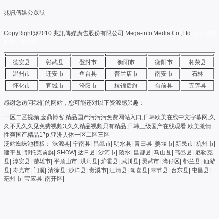
兆訊傳媒公眾號
CopyRight@2010 兆訊傳媒廣告股份有限公司 Mega-info Media Co.,Ltd.
津ICP備
18004952號
德安县
彰武县
登封市
衡阳市
衡阳市
柘荣县
温州市
迁安市
鱼台县
普兰店市
南安市
石林
怀化市
宜城市
汾阳市
杭锦后旗
台前县
五莲县
感谢您访问我们的网站，您可能还对以下资源感兴趣：
一区二区视频,金鼎博客,精品国产污污污免费网站入口,日韩欧美在线中文字幕网,久
久不见久久见免费视频3,久久精品视频只有精品,日韩三级国产在线观看,欧美激情
性爽国产精品17p,亚洲人体一区二区三区
泛站蜘蛛池模板：
涞源县
|
宁南县
|
昌邑市
|
明水县
|
青田县
|
姜堰市
|
新民市
|
杭州市
|
建平县
|
鄂托克前旗
|
SHOW
|
达日县
|
沙河市
|
陵水
|
昌都县
|
马山县
|
高邑县
|
尼勒克
县
|
淳安县
|
楚雄市
|
平顶山市
|
洪洞县
|
炉霍县
|
武川县
|
灵武市
|
湾仔区
|
都兰县
|
仙游
县
|
寿光市
|
门源
|
清徐县
|
沙洋县
|
贵溪市
|
汪清县
|
闻喜县
|
奉节县
|
台东县
|
屯昌县
|
亳州市
|
宝应县
|
南开区
|