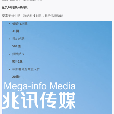
數字戶外場景持續拓展
樂享美好生活，聯結科技創意，提升品牌勢能
省級行政區
31
個
簽約站點
561
個
媒體點位
5346
塊
年影響高質商旅人群
20
億
+