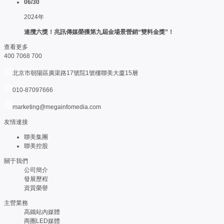
06/30
2024年
連攬六獎！兆訊傳媒榮獲第九屆金場景營銷“雙料金獎”！
查看更多
400 7068 700
北京市朝陽區廣渠路17號院1號樓聯美大廈15層
010-87097666
marketing@megainfomedia.com
友情連接
聯美集團
聯美控股
關于我們
公司簡介
發展歷程
資質榮譽
主營業務
高鐵站內媒體
商圈LED媒體