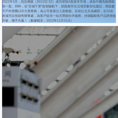
2022年3月，兆訊傳媒（301102.SZ）成功登陸A股資本市場，成為中國高鐵傳媒
第一股。同時，在“百城千屏”政策驅動下，賦能都市生活場景數智化建設，開啟數
字戶外商圈LED大屏業務，為公司發展注入新動能。目前以北京為總部，在20余
座城市設有銷售辦事處，為客戶提供一站式營銷伙伴服務，持續驅動客戶品牌價值
升級，攜手共贏！
（數據截至：2023年12月31日）