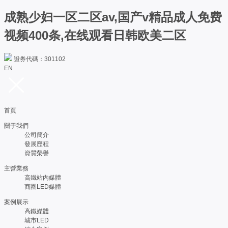
成熟少妇一区二区av,国产v精品成人免费
视频400条,在线观看日韩欧美二区
證券代碼：301102
EN
首頁
關于我們
公司簡介
發展歷程
資質榮譽
主營業務
高鐵站內媒體
商圈LED媒體
案例展示
高鐵媒體
城市LED