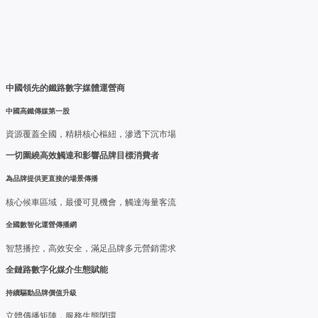
中國領先的鐵路數字媒體運營商
中國高鐵傳媒第一股
資源覆蓋全國，精耕核心樞紐，滲透下沉市場
一切圍繞高效觸達和影響品牌目標消費者
為品牌提供更直接的場景傳播
核心候車區域，最優可見機會，觸達海量客流
全國數智化運營傳播網
智慧播控，高效安全，滿足品牌多元營銷需求
全鏈路數字化媒介生態賦能
持續驅動品牌價值升級
立體傳播矩陣，服務生態閉環